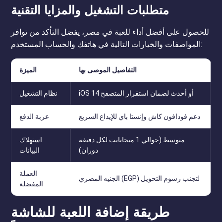
متطلبات التشغيل والمزايا التقنية
للحصول على أفضل أداء للعبة في مصر، يفضل التأكد من توافر
المواصفات والخيارات التالية في هاتفك والحساب المستخدم:
التفاصيل الموصى بها
الميزة
iOS 14 أو أحدث لضمان استقرار المتصفح
نظام التشغيل
دعم فودافون كاش وإنستا باي للإيداع السريع
عربة الدفع
متوسط (حوالي 1 ميجابايت لكل دقيقة
استهلاك
دوران)
البيانات
العملة
الجنيه المصري (EGP) لتجنب رسوم التحويل
المفضلة
طريقة إضافة اللعبة للشاشة