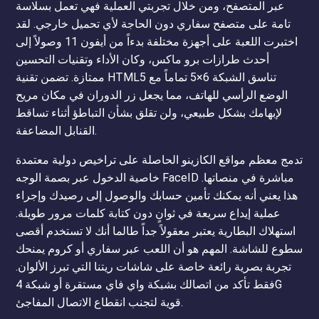
عبر المتصفح، ومن خلال تجربتي العملية فهي تعمل بسلاسة
تامة على متصفح سفاري دون الحاجة لأي تحميل خارجي. لقد
اختبرت اللعبة على أجهزة مختلفة بدءاً من أيفون 11 وصولاً إلى
أحدث طرازات برو ماكس، وكان الأداء وتقنيات التحسين
ممتازة. تضمن تقنية HTML5 تناسق الشبكة 6×5 تماماً مع
الوضع الرأسي للهاتف، مما يجعل زر الدوران في مكان مريح
لإبهامك بشكل طبيعي، ولن تقلق بشأن التباطؤ أثناء تساقط
القنابل المضاعفة.
تدمج معظم مواقع الكازينو الحاصلة على تراخيص دولية معتمدة
خاصية الدخول عبر بصمة الوجه FaceID مباشرة في منصاتها.
هذا يعني أنه يمكنك تأمين حسابك والوصول إلى رصيدك وإجراء
عملية إيداع سريعة في ثوانٍ دون كتابة كلمات مرور طويلة.
استهلاك البطارية يعتبر معقولاً جداً طالما أنك لا تستخدم أقصى
سطوع للشاشة. المهم هو أن اللعب عبر سفاري أو كروم يمنحك
تجربة بصرية رائعة خاصة على شاشات ريتنا التي تبرز الألوان.
فقط تأكد من اتصالك بشبكة واي فاي مستقرة أو شبكة 4G
قوية لتجنب انقطاع الاتصال المفاجئ.