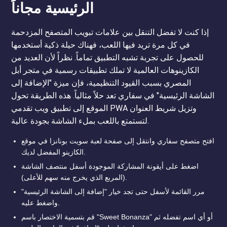
الرئيسية مجاناً
إذا كنت لا تفضل التنقل بين علامات تبويب المتصفح المزدحمة
في كل مرة تريد فيها اللعب، فهناك حيلة ذكية أستخدمها
للحصول على تجربة تشبه التطبيق تماماً. نظراً لأن العديد من
الكازينوهات العالمية لا تملك تطبيقات رسمية في متجر أبل
المصري بسبب القيود التنظيمية، فإن ميزة "الإضافة إلى
الشاشة الرئيسية" في سفاري تعد حلاً مثالياً. هذه الطريقة تحول
الموقع إلى تطبيق ويب تقدمي PWA وتزيل شريط العنوان
لتستمتع باللعب بملء الشاشة بجودة عالية.
افتح متصفح سفاري وانتقل إلى صفحة لعبة سويت بونانزا في موقع
الكازينو المفضل لديك.
اضغط على أيقونة المشاركة الموجودة أسفل منتصف الشاشة
(المربع الذي يخرج منه سهم للأعلى).
مرر القائمة لأسفل حتى تجد خيار "إضافة إلى الشاشة الرئيسية"
واضغط عليه.
قم بتسمية الاختصار باسم "Sweet Bonanza" أو أي اسم تفضله ثم